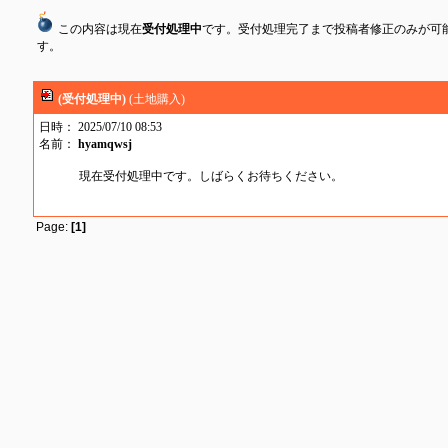
この内容は現在
受付処理中
です。受付処理完了まで投稿者修正のみが可
す。
(受付処理中)
(土地購入)
日時： 2025/07/10 08:53
名前：
hyamqwsj
現在受付処理中です。しばらくお待ちください。
Page:
[1]