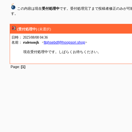
この内容は現在
受付処理中
です。受付処理完了まで投稿者修正のみが可
す。
(受付処理中)
(未選択)
日時： 2025/08/08 04:36
名前：
rtaletumjk
<
ttqhsebdf@hoopsori.shop
>
現在受付処理中です。しばらくお待ちください。
Page:
[1]