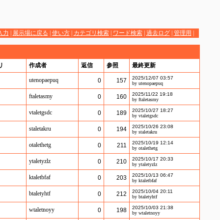
入力
|
展示場に戻る
|
使い方
|
カテゴリ検索
|
ワード検索
|
過去ログ
|
管理用
|
リ
作成者
返信
参照
最終更新
2025/12/07 03:57
utenopaepuq
0
157
by utenopaepuq
2025/11/22 19:18
ftaletasmy
0
160
by ftaletasmy
2025/10/27 18:27
vtaletgsdc
0
189
by vtaletgsdc
2025/10/26 23:08
staletakru
0
194
by staletakru
2025/10/19 12:14
otalethetg
0
211
by otalethetg
2025/10/17 20:33
ytaletyzlz
0
210
by ytaletyzlz
2025/10/13 06:47
ktaletbfaf
0
203
by ktaletbfaf
2025/10/04 20:11
btaletyhtf
0
212
by btaletyhtf
2025/10/03 21:38
wtaletnoyy
0
198
by wtaletnoyy