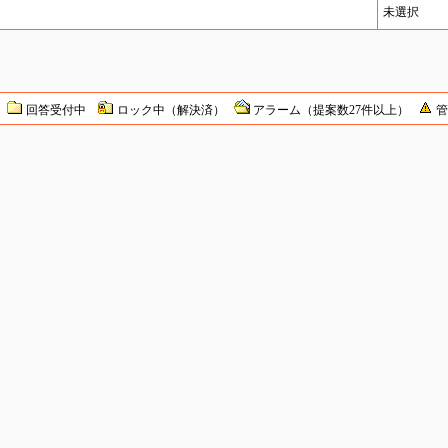
未選択
中
回答受付中
ロック中（解決済）
アラーム（提案数27件以上）
管