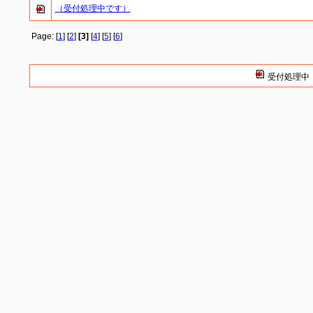
（受付処理中です）
Page: [
1
] [
2
]
[3]
[
4
] [
5
] [
6
]
受付処理