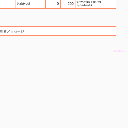
2025/09/21 08:23
btaletvdof
0
200
by btaletvdof
理者メッセージ
-
Web Patio
-